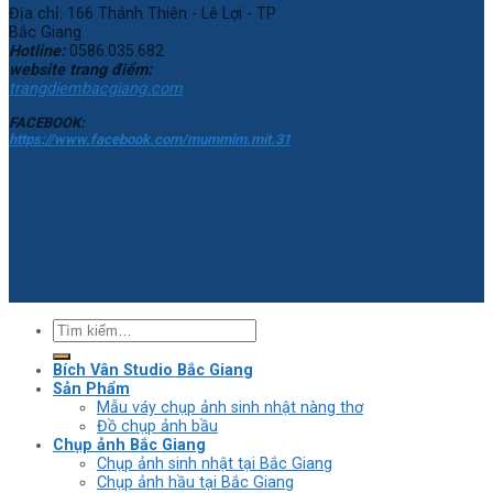
Địa chỉ: 166 Thánh Thiên - Lê Lợi - TP
Bắc Giang
Hotline:
0586.035.682
website trang điểm:
trangdiembacgiang.com
FACEBOOK:
https://www.facebook.com/mummim.mit.31
Bích Vân Studio Bắc Giang
Sản Phẩm
Mẫu váy chụp ảnh sinh nhật nàng thơ
Đồ chụp ảnh bầu
Chụp ảnh Bắc Giang
Chụp ảnh sinh nhật tại Bắc Giang
Chụp ảnh hầu tại Bắc Giang