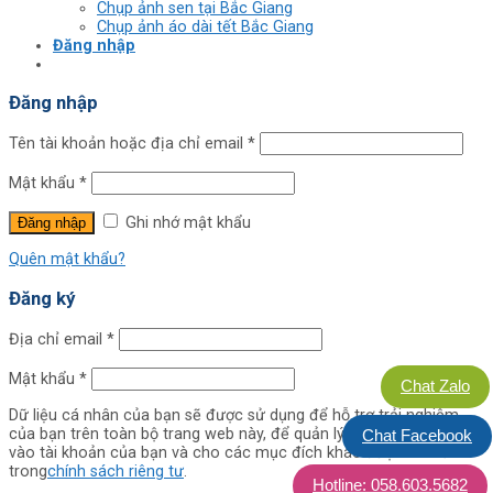
Chụp ảnh sen tại Bắc Giang
Chụp ảnh áo dài tết Bắc Giang
Đăng nhập
Đăng nhập
Tên tài khoản hoặc địa chỉ email
*
Mật khẩu
*
Ghi nhớ mật khẩu
Đăng nhập
Quên mật khẩu?
Đăng ký
Địa chỉ email
*
Mật khẩu
*
Chat Zalo
Dữ liệu cá nhân của bạn sẽ được sử dụng để hỗ trợ trải nghiệm
của bạn trên toàn bộ trang web này, để quản lý quyền truy cập
Chat Facebook
vào tài khoản của bạn và cho các mục đích khác được mô tả
trong
chính sách riêng tư
.
Hotline: 058.603.5682