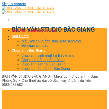
Skip to content
BÍCH VÂN STUDIO BẮC GIANG
Bích Vân Studio Bắc Giang
Sản Phẩm
Mẫu váy chụp ảnh sinh nhật nàng thơ
Đồ chụp ảnh bầu
Chụp ảnh Bắc Giang
Chụp ảnh sinh nhật tại Bắc Giang
Chụp ảnh hầu tại Bắc Giang
Chụp ảnh sen tại Bắc Giang
Chụp ảnh áo dài tết Bắc Giang
BÍCH VÂN STUDIO BẮC GIANG – Make up – Chụp ảnh – Quay
Phóng Sự – Cho thuê áo dài cô dâu , váy đi bàn , dự tiệc
0586.035.682