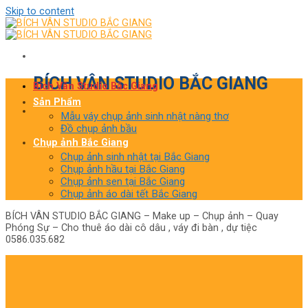
Skip to content
BÍCH VÂN STUDIO BẮC GIANG
Bích Vân Studio Bắc Giang
Sản Phẩm
Mẫu váy chụp ảnh sinh nhật nàng thơ
Đồ chụp ảnh bầu
Chụp ảnh Bắc Giang
Chụp ảnh sinh nhật tại Bắc Giang
Chụp ảnh hầu tại Bắc Giang
Chụp ảnh sen tại Bắc Giang
Chụp ảnh áo dài tết Bắc Giang
BÍCH VÂN STUDIO BẮC GIANG – Make up – Chụp ảnh – Quay
Phóng Sự – Cho thuê áo dài cô dâu , váy đi bàn , dự tiệc
0586.035.682