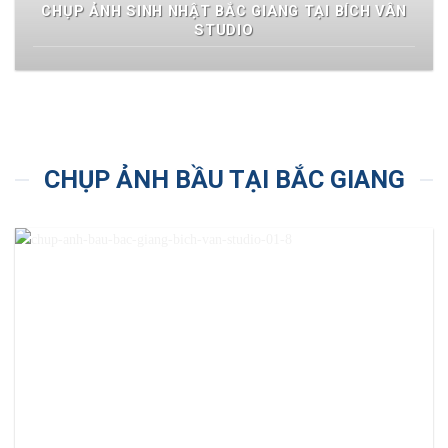
CHỤP ẢNH SINH NHẬT BẮC GIANG TẠI BÍCH VÂN
STUDIO
CHỤP ẢNH BẦU TẠI BẮC GIANG