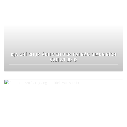
ĐỊA CHỈ CHỤP ẢNH SEN ĐẸP TẠI BẮC GIANG BÍCH
VÂN STUDIO