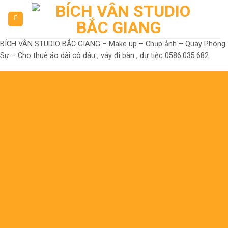
Skip
to
content
BÍCH VÂN STUDIO BẮC GIANG – Make up – Chụp ảnh – Quay Phóng
Sự – Cho thuê áo dài cô dâu , váy đi bàn , dự tiệc 0586.035.682
Đến là Đẹp
Không có nhưng