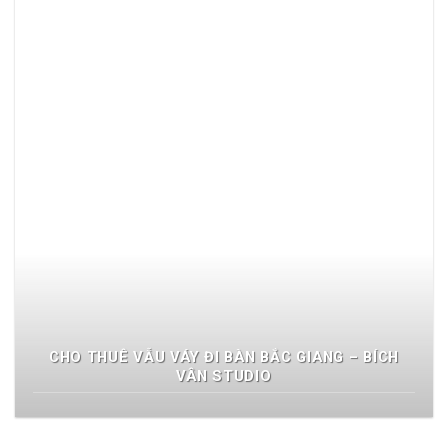
CHO THUÊ VẪU VÁY ĐI BÀN BẮC GIANG – BÍCH
VÂN STUDIO