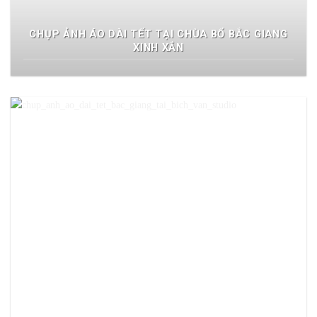
CHỤP ẢNH ÁO DÀI TẾT TẠI CHÙA BỔ BẮC GIANG
XINH XẮN