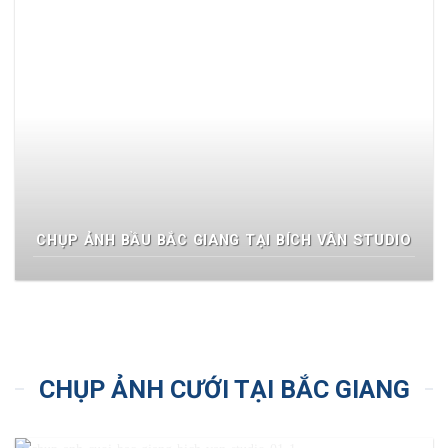
CHỤP ẢNH BẦU BẮC GIANG TẠI BÍCH VÂN STUDIO
CHỤP ẢNH CƯỚI TẠI BẮC GIANG