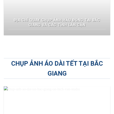
ĐỊA CHỈ QUAY CHỤP ẢNH HẦU ĐỒNG TẠI BẮC
GIANG VÀ CÁC TỈNH LÂN CẬN
CHỤP ẢNH ÁO DÀI TẾT TẠI BẮC
GIANG