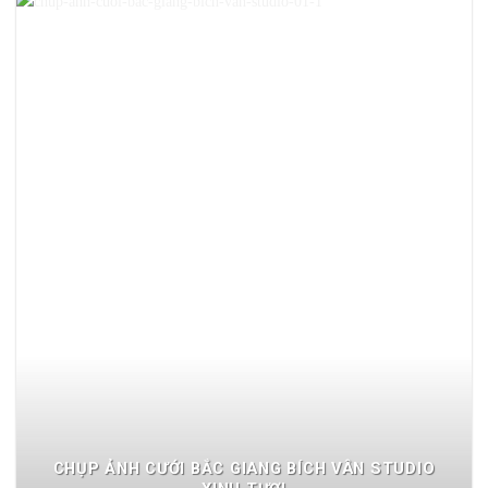
CHỤP ẢNH CƯỚI BẮC GIANG BÍCH VÂN STUDIO