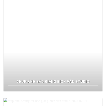
CHỤP ẢNH BẮC GIANG BÍCH VÂN STUDIO