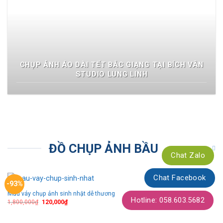
CHỤP ẢNH ÁO DÀI TẾT BẮC GIẠNG TẠI BÍCH VÂN
STUDIO LUNG LINH
ĐỒ CHỤP ẢNH BẦU
Chat Zalo
Chat Facebook
-93%
Mẫu váy chụp ảnh sinh nhật dễ thương
Thêm
Hotline: 058.603.5682
theo
1,800,000
₫
120,000
₫
dõi