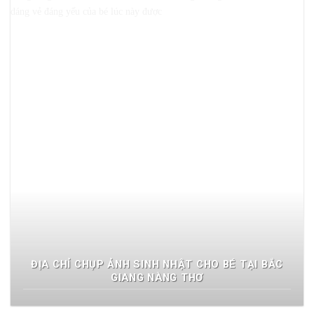
ĐỊA CHỈ CHỤP ẢNH SINH NHẬT CHO BÉ TẠI BẮC
GIANG NÀNG THƠ