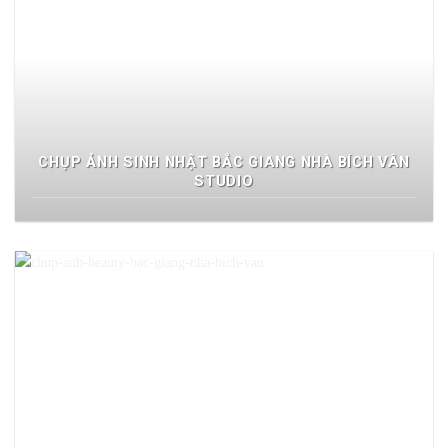
CHỤP ẢNH SINH NHẬT BẮC GIANG NHÀ BÍCH VÂN
STUDIO