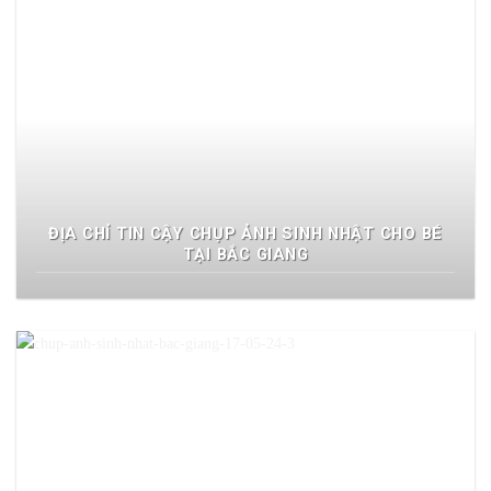
ĐỊA CHỈ TIN CẬY CHỤP ẢNH SINH NHẬT CHO BÉ
TẠI BẮC GIANG