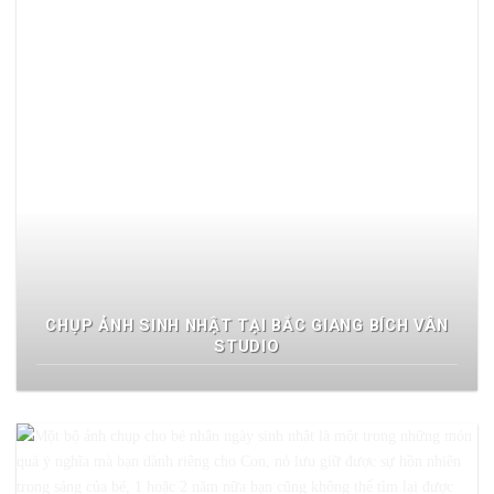
CHỤP ẢNH SINH NHẬT TẠI BẮC GIANG BÍCH VÂN
STUDIO