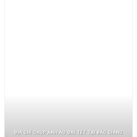
ĐỊA CHỈ CHỤP ẢNH ÁO DÀI TẾT TẠI BẮC GIANG