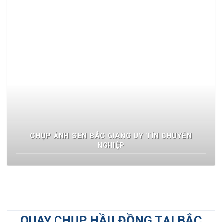
CHỤP ẢNH SEN BẮC GIANG UY TÍN CHUYÊN
NGHIỆP
QUAY CHỤP HẦU ĐỒNG TẠI BẮC