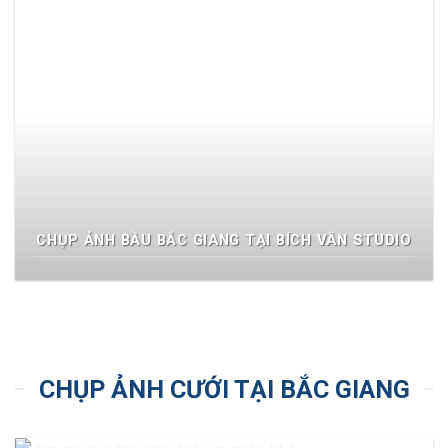
CHỤP ẢNH BẦU BẮC GIANG TẠI BÍCH VÂN STUDIO
CHỤP ẢNH CƯỚI TẠI BẮC GIANG