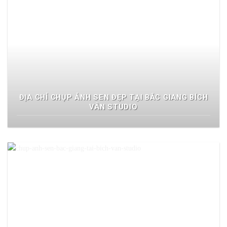
ĐỊA CHỈ CHỤP ẢNH SEN ĐẸP TẠI BẮC GIANG BÍCH
VÂN STUDIO