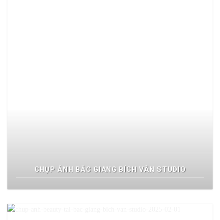
CHỤP ẢNH BẮC GIANG BÍCH VÂN STUDIO