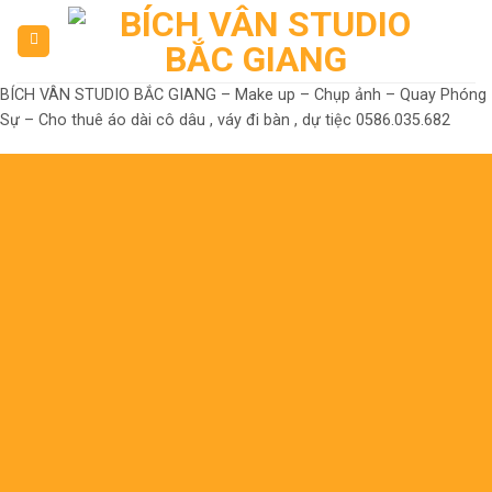
Skip
to
content
BÍCH VÂN STUDIO BẮC GIANG – Make up – Chụp ảnh – Quay Phóng
Sự – Cho thuê áo dài cô dâu , váy đi bàn , dự tiệc 0586.035.682
Đến là Đẹp
Không có nhưng