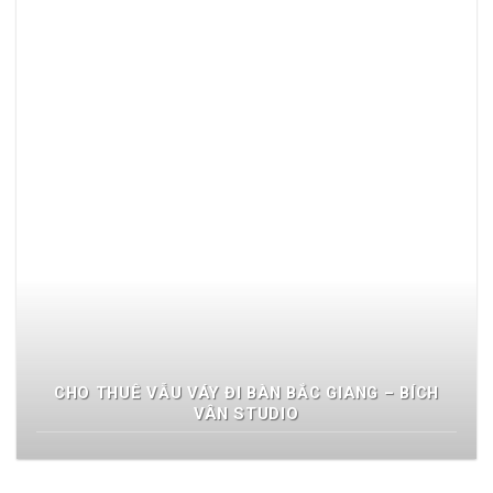
CHO THUÊ VẪU VÁY ĐI BÀN BẮC GIANG – BÍCH
VÂN STUDIO