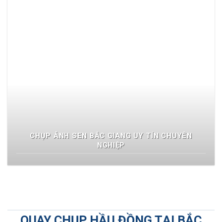
CHỤP ẢNH SEN BẮC GIANG UY TÍN CHUYÊN
NGHIỆP
QUAY CHỤP HẦU ĐỒNG TẠI BẮC