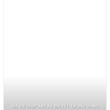
ĐỊA CHỈ CHỤP ẢNH ÁO DÀI TẾT TẠI BẮC GIANG