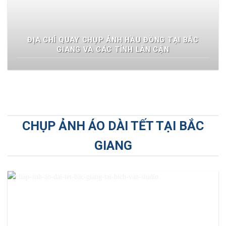
ĐỊA CHỈ QUAY CHỤP ẢNH HẦU ĐỒNG TẠI BẮC
GIANG VÀ CÁC TỈNH LÂN CẬN
CHỤP ẢNH ÁO DÀI TẾT TẠI BẮC
GIANG