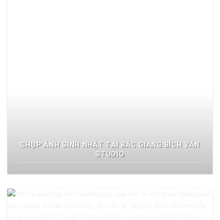
CHỤP ẢNH SINH NHẬT TẠI BẮC GIANG BÍCH VÂN
STUDIO