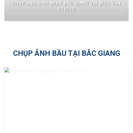
CHỤP ẢNH SINH NHẬT BẮC GIANG TẠI BÍCH VÂN
STUDIO
CHỤP ẢNH BẦU TẠI BẮC GIANG