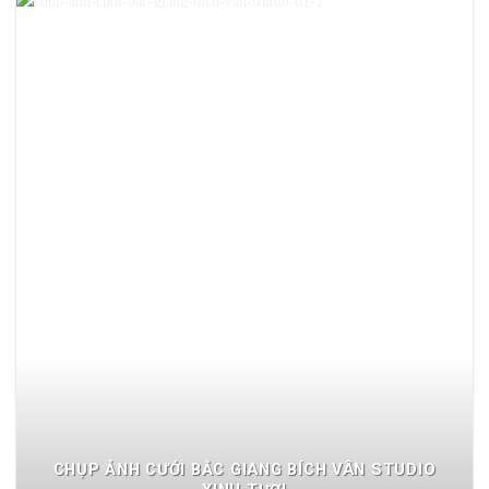
CHỤP ẢNH CƯỚI BẮC GIANG BÍCH VÂN STUDIO