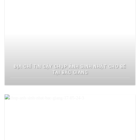
ĐỊA CHỈ TIN CẬY CHỤP ẢNH SINH NHẬT CHO BÉ
TẠI BẮC GIANG