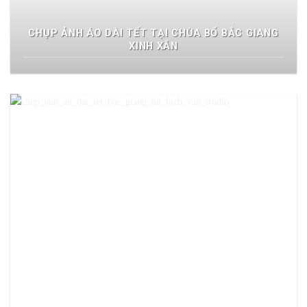
CHỤP ẢNH ÁO DÀI TẾT TẠI CHÙA BỔ BẮC GIANG
XINH XẮN