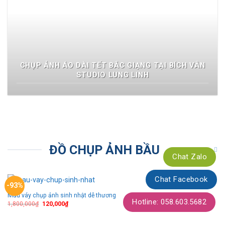
CHỤP ẢNH ÁO DÀI TẾT BẮC GIẠNG TẠI BÍCH VÂN
STUDIO LUNG LINH
ĐỒ CHỤP ẢNH BẦU
Chat Zalo
Chat Facebook
-93%
Mẫu váy chụp ảnh sinh nhật dễ thương
Thêm
Hotline: 058.603.5682
theo
1,800,000
₫
120,000
₫
dõi