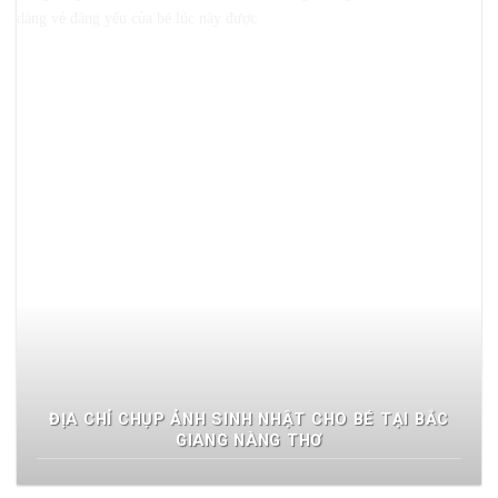
ĐỊA CHỈ CHỤP ẢNH SINH NHẬT CHO BÉ TẠI BẮC
GIANG NÀNG THƠ