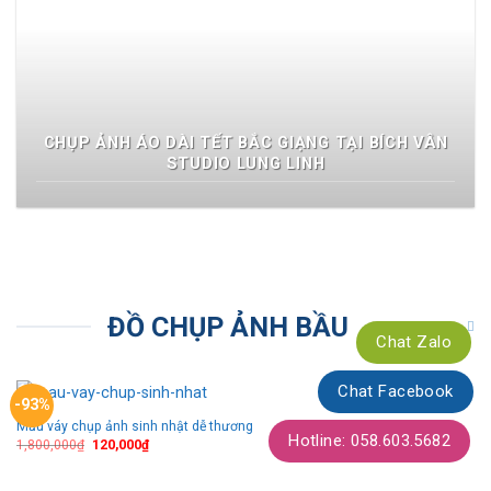
CHỤP ẢNH ÁO DÀI TẾT BẮC GIẠNG TẠI BÍCH VÂN
STUDIO LUNG LINH
ĐỒ CHỤP ẢNH BẦU
Chat Zalo
Chat Facebook
-93%
Mẫu váy chụp ảnh sinh nhật dễ thương
Thêm
Hotline: 058.603.5682
theo
1,800,000
₫
120,000
₫
dõi