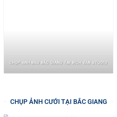
CHỤP ẢNH BẦU BẮC GIANG TẠI BÍCH VÂN STUDIO
CHỤP ẢNH CƯỚI TẠI BẮC GIANG