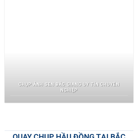
CHỤP ẢNH SEN BẮC GIANG UY TÍN CHUYÊN
NGHIỆP
QUAY CHỤP HẦU ĐỒNG TẠI BẮC