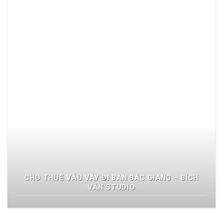
CHO THUÊ VẪU VÁY ĐI BÀN BẮC GIANG – BÍCH
VÂN STUDIO