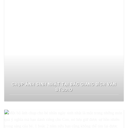
CHỤP ẢNH SINH NHẬT TẠI BẮC GIANG BÍCH VÂN
STUDIO