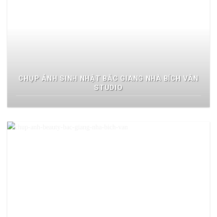
CHỤP ẢNH SINH NHẬT BẮC GIANG NHÀ BÍCH VÂN
STUDIO