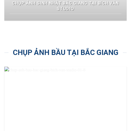
CHỤP ẢNH SINH NHẬT BẮC GIANG TẠI BÍCH VÂN
STUDIO
CHỤP ẢNH BẦU TẠI BẮC GIANG