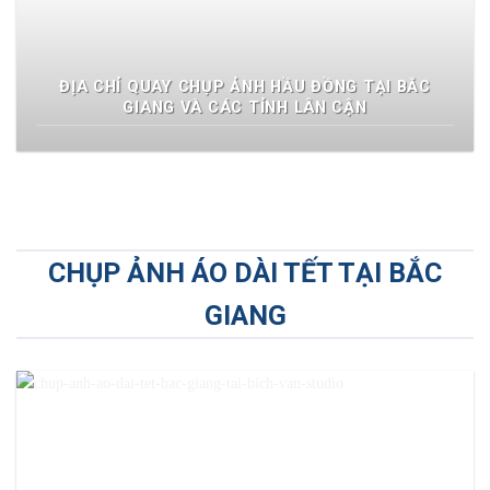
ĐỊA CHỈ QUAY CHỤP ẢNH HẦU ĐỒNG TẠI BẮC
GIANG VÀ CÁC TỈNH LÂN CẬN
CHỤP ẢNH ÁO DÀI TẾT TẠI BẮC
GIANG