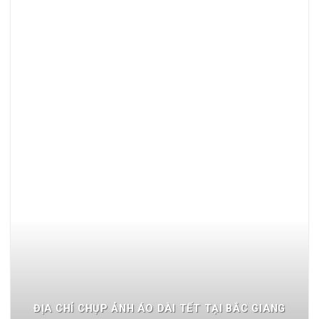
ĐỊA CHỈ CHỤP ẢNH ÁO DÀI TẾT TẠI BẮC GIANG