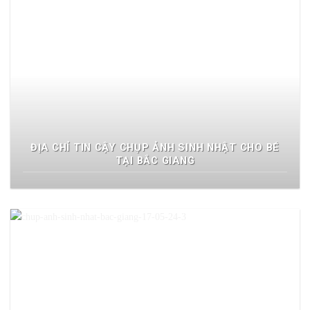
ĐỊA CHỈ TIN CẬY CHỤP ẢNH SINH NHẬT CHO BÉ
TẠI BẮC GIANG