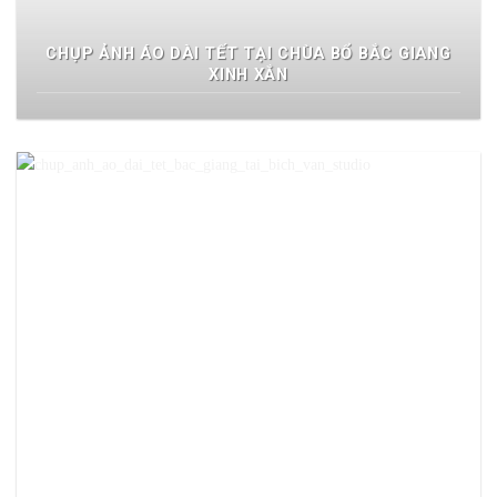
CHỤP ẢNH ÁO DÀI TẾT TẠI CHÙA BỔ BẮC GIANG
XINH XẮN