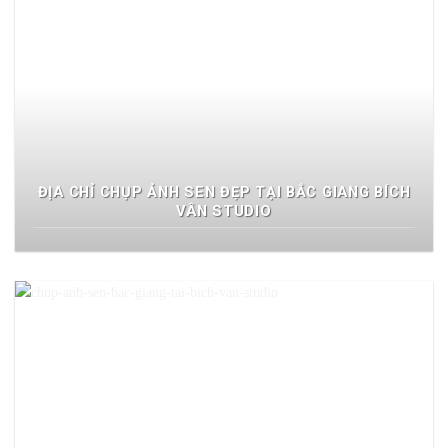
ĐỊA CHỈ CHỤP ẢNH SEN ĐẸP TẠI BẮC GIANG BÍCH
VÂN STUDIO