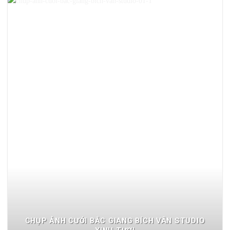
CHỤP ẢNH CƯỚI BẮC GIANG BÍCH VÂN STUDIO