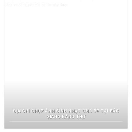
ĐỊA CHỈ CHỤP ẢNH SINH NHẬT CHO BÉ TẠI BẮC
GIANG NÀNG THƠ