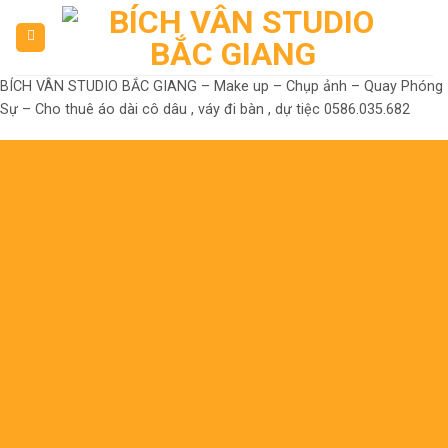
Skip
to
content
BÍCH VÂN STUDIO BẮC GIANG – Make up – Chụp ảnh – Quay Phóng
Sự – Cho thuê áo dài cô dâu , váy đi bàn , dự tiệc 0586.035.682
Đến là Đẹp
Không có nhưng