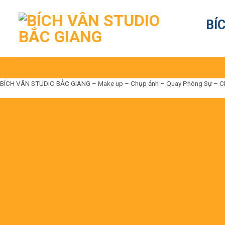
Skip
to
BÍ
content
BÍCH VÂN STUDIO BẮC GIANG – Make up – Chụp ảnh – Quay Phóng Sự – Cho t
Đến là Đẹp
Không có nhưng