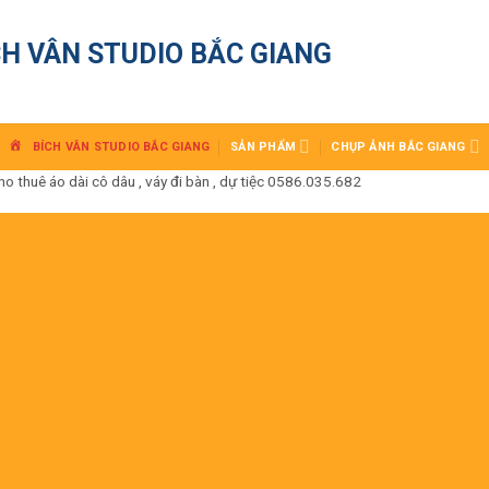
CH VÂN STUDIO BẮC GIANG
BÍCH VÂN STUDIO BẮC GIANG
SẢN PHẨM
CHỤP ẢNH BẮC GIANG
huê áo dài cô dâu , váy đi bàn , dự tiệc 0586.035.682