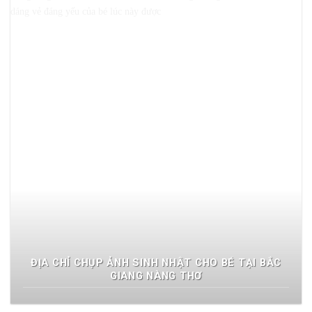
ĐỊA CHỈ CHỤP ẢNH SINH NHẬT CHO BÉ TẠI BẮC
GIANG NÀNG THƠ