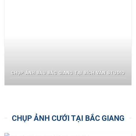
CHỤP ẢNH BẦU BẮC GIANG TẠI BÍCH VÂN STUDIO
CHỤP ẢNH CƯỚI TẠI BẮC GIANG