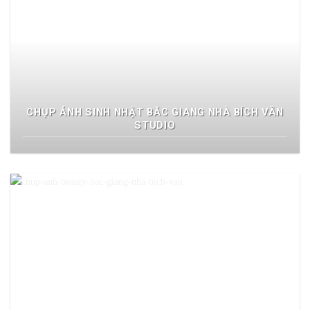
CHỤP ẢNH SINH NHẬT BẮC GIANG NHÀ BÍCH VÂN
STUDIO