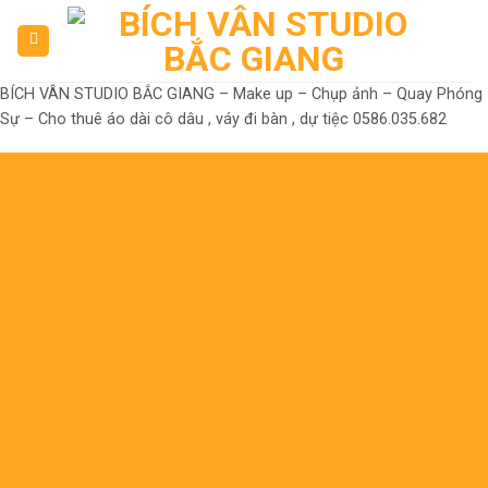
Skip
to
content
BÍCH VÂN STUDIO BẮC GIANG – Make up – Chụp ảnh – Quay Phóng
Sự – Cho thuê áo dài cô dâu , váy đi bàn , dự tiệc 0586.035.682
Đến là Đẹp
Không có nhưng