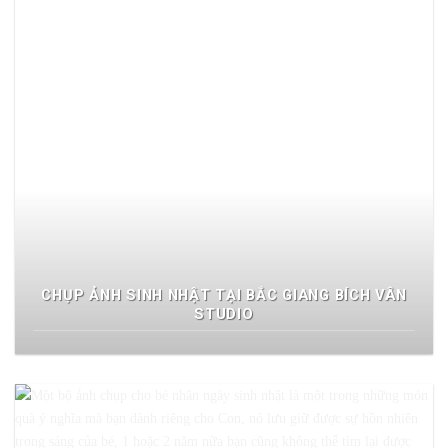
CHỤP ẢNH SINH NHẬT TẠI BẮC GIANG BÍCH VÂN
STUDIO