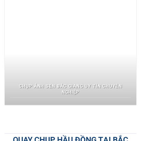
CHỤP ẢNH SEN BẮC GIANG UY TÍN CHUYÊN
NGHIỆP
QUAY CHỤP HẦU ĐỒNG TẠI BẮC