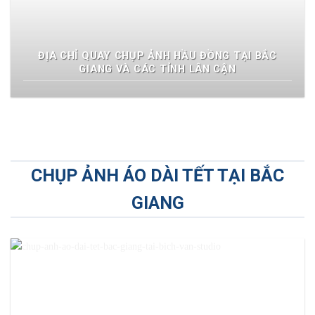
ĐỊA CHỈ QUAY CHỤP ẢNH HẦU ĐỒNG TẠI BẮC
GIANG VÀ CÁC TỈNH LÂN CẬN
CHỤP ẢNH ÁO DÀI TẾT TẠI BẮC
GIANG