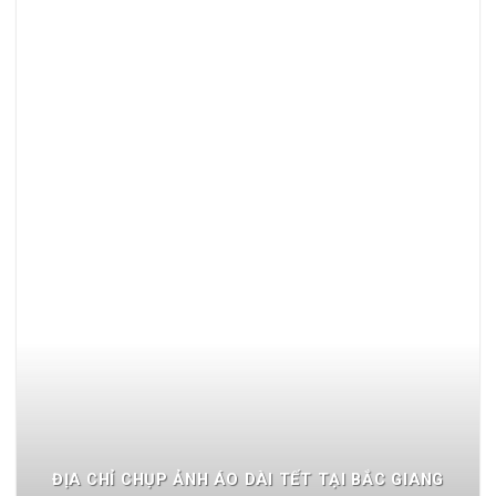
ĐỊA CHỈ CHỤP ẢNH ÁO DÀI TẾT TẠI BẮC GIANG