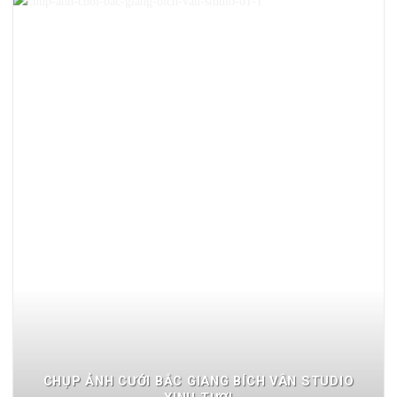
CHỤP ẢNH CƯỚI BẮC GIANG BÍCH VÂN STUDIO