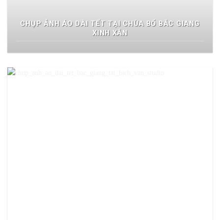
CHỤP ẢNH ÁO DÀI TẾT TẠI CHÙA BỔ BẮC GIANG
XINH XẮN