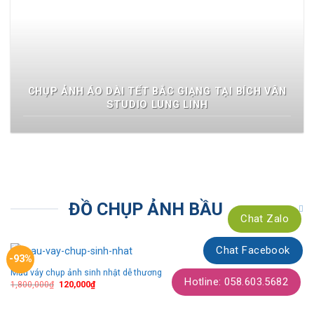
CHỤP ẢNH ÁO DÀI TẾT BẮC GIẠNG TẠI BÍCH VÂN
STUDIO LUNG LINH
ĐỒ CHỤP ẢNH BẦU
Chat Zalo
Chat Facebook
-93%
Mẫu váy chụp ảnh sinh nhật dễ thương
Thêm
Hotline: 058.603.5682
theo
1,800,000
₫
120,000
₫
dõi