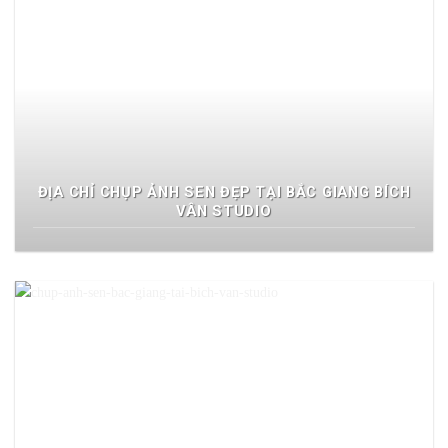
ĐỊA CHỈ CHỤP ẢNH SEN ĐẸP TẠI BẮC GIANG BÍCH
VÂN STUDIO