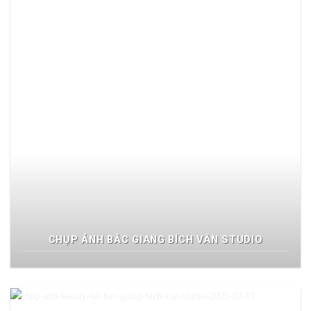
CHỤP ẢNH BẮC GIANG BÍCH VÂN STUDIO