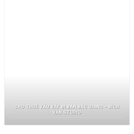
CHO THUÊ VẪU VÁY ĐI BÀN BẮC GIANG – BÍCH
VÂN STUDIO