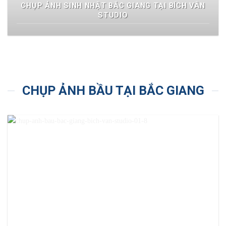
CHỤP ẢNH SINH NHẬT BẮC GIANG TẠI BÍCH VÂN
STUDIO
CHỤP ẢNH BẦU TẠI BẮC GIANG