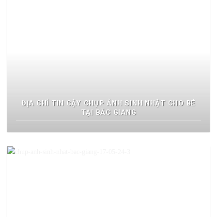
ĐỊA CHỈ TIN CẬY CHỤP ẢNH SINH NHẬT CHO BÉ
TẠI BẮC GIANG