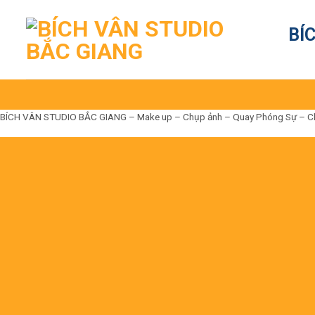
Skip
to
BÍ
content
BÍCH VÂN STUDIO BẮC GIANG – Make up – Chụp ảnh – Quay Phóng Sự – Cho t
Đến là Đẹp
Không có nhưng