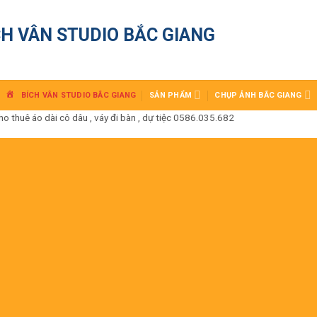
CH VÂN STUDIO BẮC GIANG
BÍCH VÂN STUDIO BẮC GIANG
SẢN PHẨM
CHỤP ẢNH BẮC GIANG
huê áo dài cô dâu , váy đi bàn , dự tiệc 0586.035.682