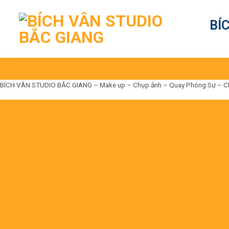
Skip
to
BÍ
content
BÍCH VÂN STUDIO BẮC GIANG – Make up – Chụp ảnh – Quay Phóng Sự – Cho t
Đến là Đẹp
Không có nhưng