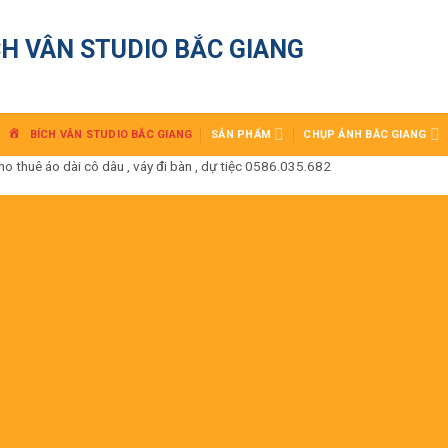
CH VÂN STUDIO BẮC GIANG
BÍCH VÂN STUDIO BẮC GIANG
SẢN PHẨM
CHỤP ẢNH BẮC GIANG
huê áo dài cô dâu , váy đi bàn , dự tiệc 0586.035.682