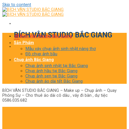
Skip to content
BÍCH VÂN STUDIO BẮC GIANG
Bích Vân Studio Bắc Giang
Sản Phẩm
Mẫu váy chụp ảnh sinh nhật nàng thơ
Đồ chụp ảnh bầu
Chụp ảnh Bắc Giang
Chụp ảnh sinh nhật tại Bắc Giang
Chụp ảnh hầu tại Bắc Giang
Chụp ảnh sen tại Bắc Giang
Chụp ảnh áo dài tết Bắc Giang
BÍCH VÂN STUDIO BẮC GIANG – Make up – Chụp ảnh – Quay
Phóng Sự – Cho thuê áo dài cô dâu , váy đi bàn , dự tiệc
0586.035.682