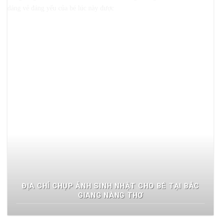
ĐỊA CHỈ CHỤP ẢNH SINH NHẬT CHO BÉ TẠI BẮC
GIANG NÀNG THƠ