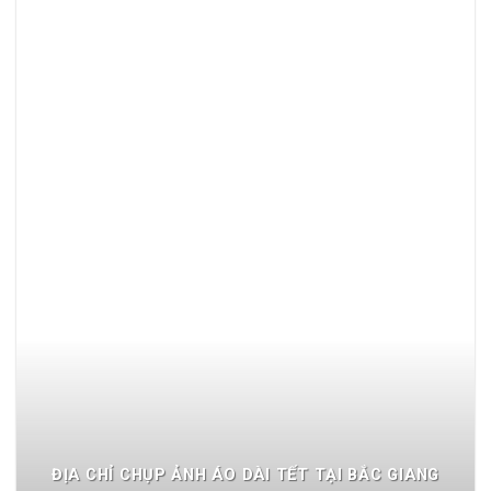
ĐỊA CHỈ CHỤP ẢNH ÁO DÀI TẾT TẠI BẮC GIANG