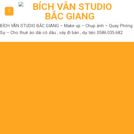
Skip
to
content
BÍCH VÂN STUDIO BẮC GIANG – Make up – Chụp ảnh – Quay Phóng
Sự – Cho thuê áo dài cô dâu , váy đi bàn , dự tiệc 0586.035.682
Đến là Đẹp
Không có nhưng