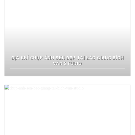
ĐỊA CHỈ CHỤP ẢNH SEN ĐẸP TẠI BẮC GIANG BÍCH
VÂN STUDIO