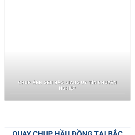
CHỤP ẢNH SEN BẮC GIANG UY TÍN CHUYÊN
NGHIỆP
QUAY CHỤP HẦU ĐỒNG TẠI BẮC