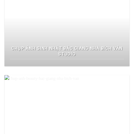
CHỤP ẢNH SINH NHẬT BẮC GIANG NHÀ BÍCH VÂN
STUDIO