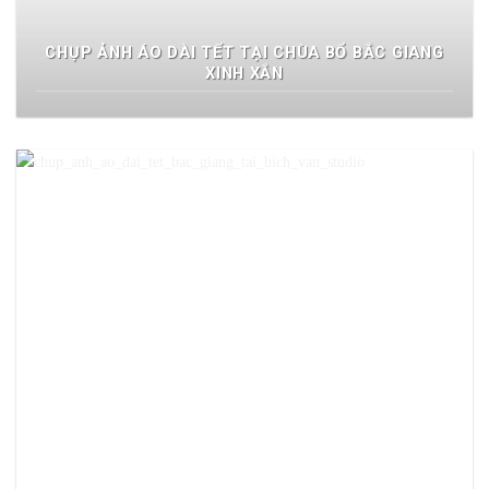
CHỤP ẢNH ÁO DÀI TẾT TẠI CHÙA BỔ BẮC GIANG
XINH XẮN