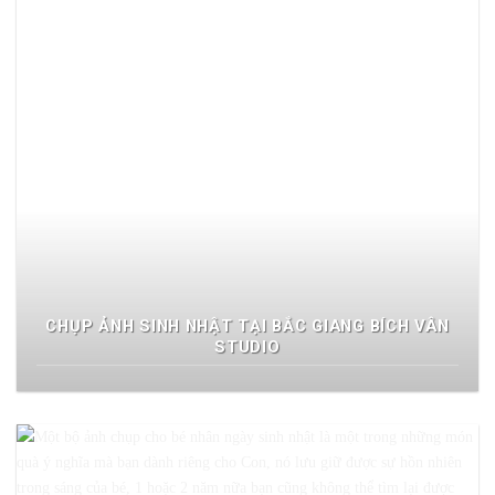
CHỤP ẢNH SINH NHẬT TẠI BẮC GIANG BÍCH VÂN
STUDIO