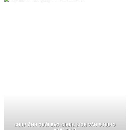
CHỤP ẢNH CƯỚI BẮC GIANG BÍCH VÂN STUDIO