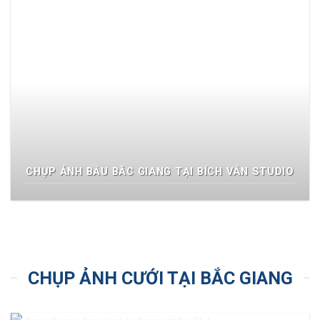
CHỤP ẢNH BẦU BẮC GIANG TẠI BÍCH VÂN STUDIO
CHỤP ẢNH CƯỚI TẠI BẮC GIANG