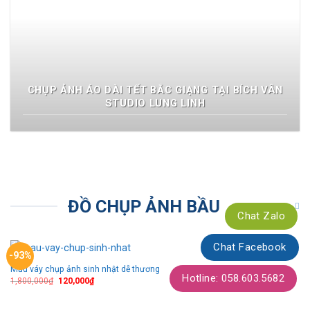
CHỤP ẢNH ÁO DÀI TẾT BẮC GIẠNG TẠI BÍCH VÂN
STUDIO LUNG LINH
ĐỒ CHỤP ẢNH BẦU
Chat Zalo
Chat Facebook
-93%
Mẫu váy chụp ảnh sinh nhật dễ thương
Thêm
Hotline: 058.603.5682
theo
1,800,000
₫
120,000
₫
dõi