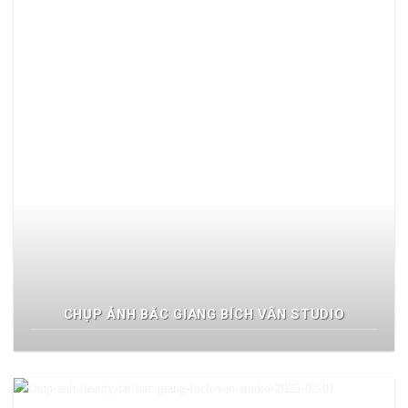
CHỤP ẢNH BẮC GIANG BÍCH VÂN STUDIO