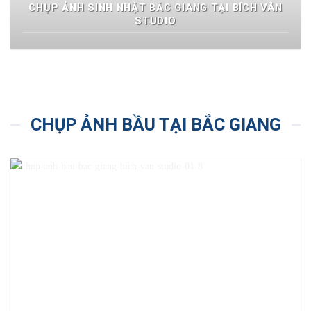
CHỤP ẢNH SINH NHẬT BẮC GIANG TẠI BÍCH VÂN
STUDIO
CHỤP ẢNH BẦU TẠI BẮC GIANG