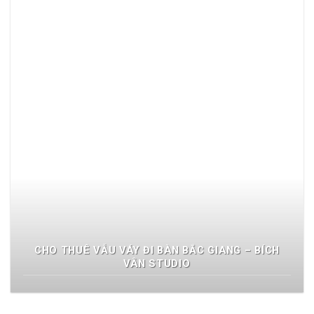
CHO THUÊ VẪU VÁY ĐI BÀN BẮC GIANG – BÍCH
VÂN STUDIO