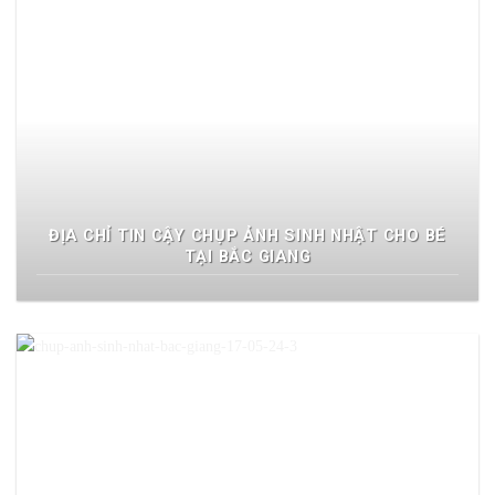
ĐỊA CHỈ TIN CẬY CHỤP ẢNH SINH NHẬT CHO BÉ
TẠI BẮC GIANG