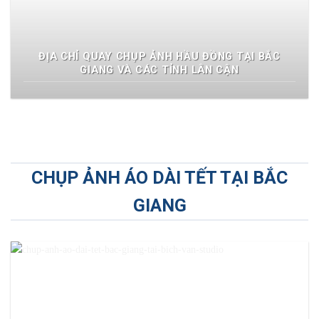
ĐỊA CHỈ QUAY CHỤP ẢNH HẦU ĐỒNG TẠI BẮC
GIANG VÀ CÁC TỈNH LÂN CẬN
CHỤP ẢNH ÁO DÀI TẾT TẠI BẮC
GIANG