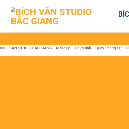
Skip
to
BÍ
content
BÍCH VÂN STUDIO BẮC GIANG – Make up – Chụp ảnh – Quay Phóng Sự – Cho t
Đến là Đẹp
Không có nhưng