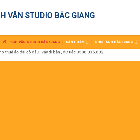
CH VÂN STUDIO BẮC GIANG
BÍCH VÂN STUDIO BẮC GIANG
SẢN PHẨM
CHỤP ẢNH BẮC GIANG
huê áo dài cô dâu , váy đi bàn , dự tiệc 0586.035.682