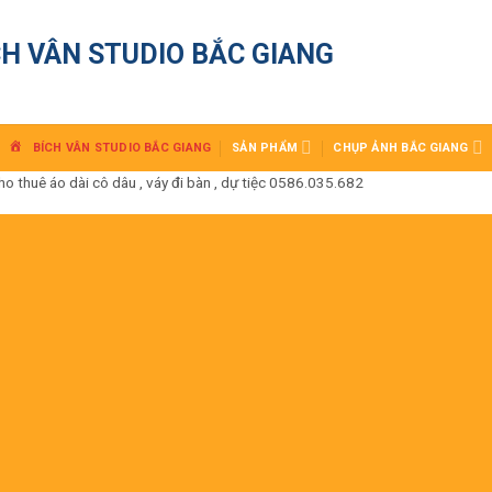
CH VÂN STUDIO BẮC GIANG
BÍCH VÂN STUDIO BẮC GIANG
SẢN PHẨM
CHỤP ẢNH BẮC GIANG
huê áo dài cô dâu , váy đi bàn , dự tiệc 0586.035.682