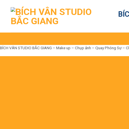
Skip
to
BÍ
content
BÍCH VÂN STUDIO BẮC GIANG – Make up – Chụp ảnh – Quay Phóng Sự – Cho t
Đến là Đẹp
Không có nhưng