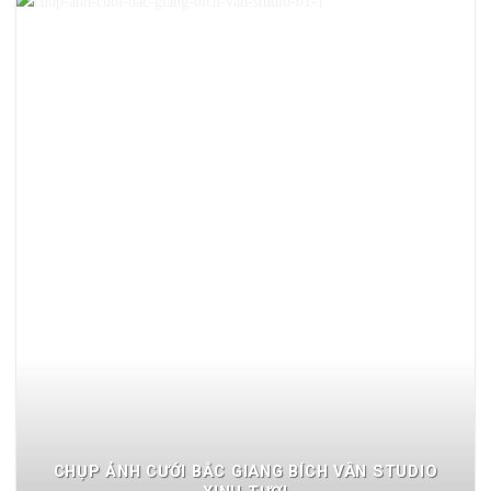
CHỤP ẢNH CƯỚI BẮC GIANG BÍCH VÂN STUDIO