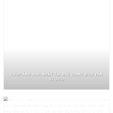
CHỤP ẢNH SINH NHẬT TẠI BẮC GIANG BÍCH VÂN
STUDIO