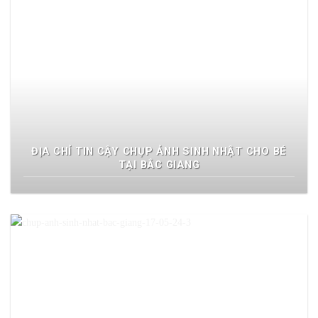
ĐỊA CHỈ TIN CẬY CHỤP ẢNH SINH NHẬT CHO BÉ
TẠI BẮC GIANG