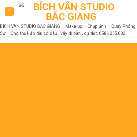
Skip
to
content
BÍCH VÂN STUDIO BẮC GIANG – Make up – Chụp ảnh – Quay Phóng
Sự – Cho thuê áo dài cô dâu , váy đi bàn , dự tiệc 0586.035.682
Đến là Đẹp
Không có nhưng