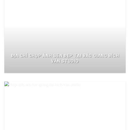
ĐỊA CHỈ CHỤP ẢNH SEN ĐẸP TẠI BẮC GIANG BÍCH
VÂN STUDIO