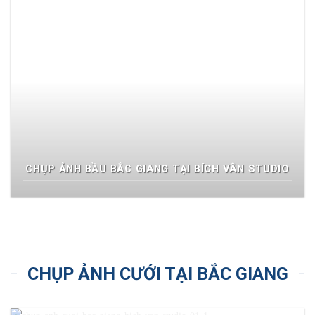
CHỤP ẢNH BẦU BẮC GIANG TẠI BÍCH VÂN STUDIO
CHỤP ẢNH CƯỚI TẠI BẮC GIANG