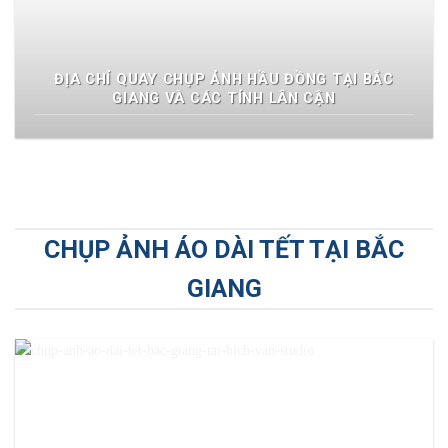
ĐỊA CHỈ QUAY CHỤP ẢNH HẦU ĐỒNG TẠI BẮC
GIANG VÀ CÁC TỈNH LÂN CẬN
CHỤP ẢNH ÁO DÀI TẾT TẠI BẮC
GIANG