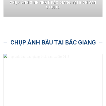
CHỤP ẢNH SINH NHẬT BẮC GIANG TẠI BÍCH VÂN
STUDIO
CHỤP ẢNH BẦU TẠI BẮC GIANG