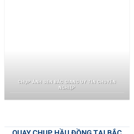
CHỤP ẢNH SEN BẮC GIANG UY TÍN CHUYÊN
NGHIỆP
QUAY CHỤP HẦU ĐỒNG TẠI BẮC