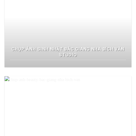
CHỤP ẢNH SINH NHẬT BẮC GIANG NHÀ BÍCH VÂN
STUDIO