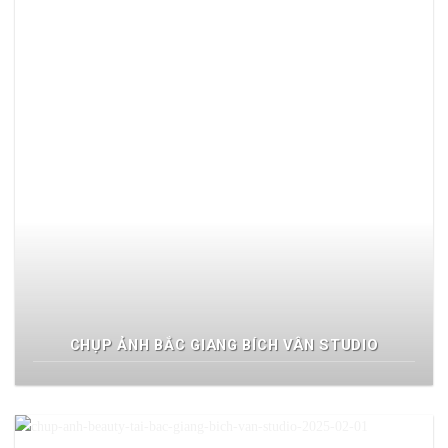
CHỤP ẢNH BẮC GIANG BÍCH VÂN STUDIO