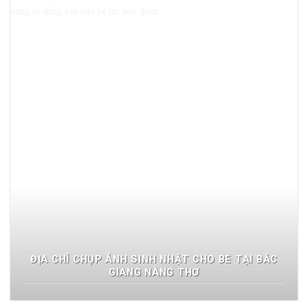
ĐỊA CHỈ CHỤP ẢNH SINH NHẬT CHO BÉ TẠI BẮC
GIANG NÀNG THƠ