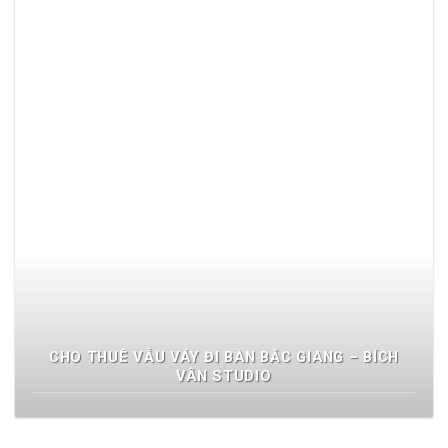
CHO THUÊ VẪU VÁY ĐI BÀN BẮC GIANG – BÍCH
VÂN STUDIO