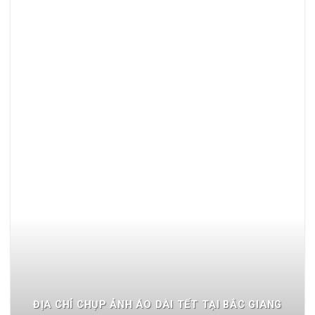
ĐỊA CHỈ CHỤP ẢNH ÁO DÀI TẾT TẠI BẮC GIANG