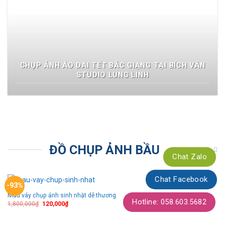
CHỤP ẢNH ÁO DÀI TẾT BẮC GIẠNG TẠI BÍCH VÂN
STUDIO LUNG LINH
ĐỒ CHỤP ẢNH BẦU
Chat Zalo
Chat Facebook
-93%
Mẫu váy chụp ảnh sinh nhật dễ thương
Thêm
Hotline: 058.603.5682
theo
1,800,000
₫
120,000
₫
dõi