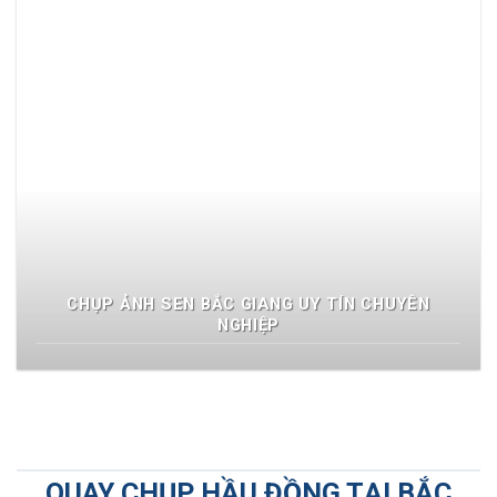
CHỤP ẢNH SEN BẮC GIANG UY TÍN CHUYÊN
NGHIỆP
QUAY CHỤP HẦU ĐỒNG TẠI BẮC