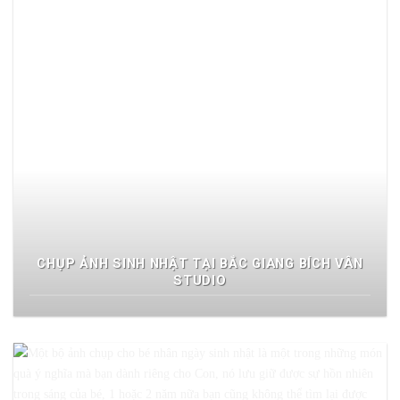
CHỤP ẢNH SINH NHẬT TẠI BẮC GIANG BÍCH VÂN
STUDIO