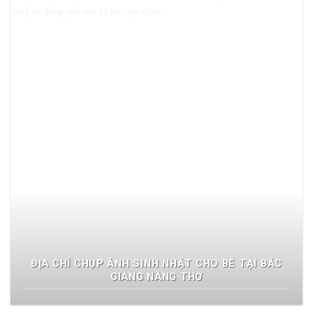
ĐỊA CHỈ CHỤP ẢNH SINH NHẬT CHO BÉ TẠI BẮC
GIANG NÀNG THƠ