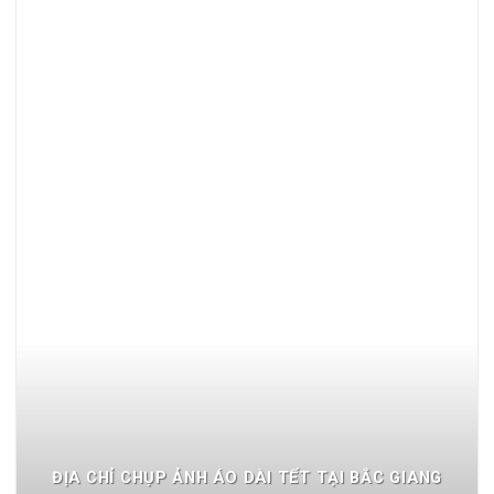
ĐỊA CHỈ CHỤP ẢNH ÁO DÀI TẾT TẠI BẮC GIANG