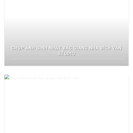
CHỤP ẢNH SINH NHẬT BẮC GIANG NHÀ BÍCH VÂN
STUDIO