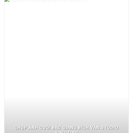
CHỤP ẢNH CƯỚI BẮC GIANG BÍCH VÂN STUDIO