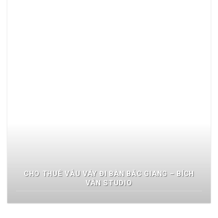
CHO THUÊ VẪU VÁY ĐI BÀN BẮC GIANG – BÍCH
VÂN STUDIO