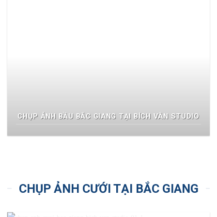
CHỤP ẢNH BẦU BẮC GIANG TẠI BÍCH VÂN STUDIO
CHỤP ẢNH CƯỚI TẠI BẮC GIANG