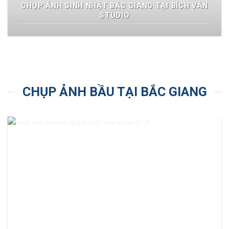
CHỤP ẢNH SINH NHẬT BẮC GIANG TẠI BÍCH VÂN
STUDIO
CHỤP ẢNH BẦU TẠI BẮC GIANG