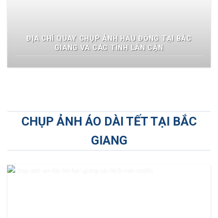
ĐỊA CHỈ QUAY CHỤP ẢNH HẦU ĐỒNG TẠI BẮC
GIANG VÀ CÁC TỈNH LÂN CẬN
CHỤP ẢNH ÁO DÀI TẾT TẠI BẮC
GIANG