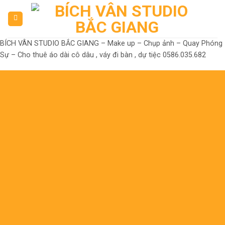
Skip
to
content
BÍCH VÂN STUDIO BẮC GIANG – Make up – Chụp ảnh – Quay Phóng
Sự – Cho thuê áo dài cô dâu , váy đi bàn , dự tiệc 0586.035.682
Đến là Đẹp
Không có nhưng