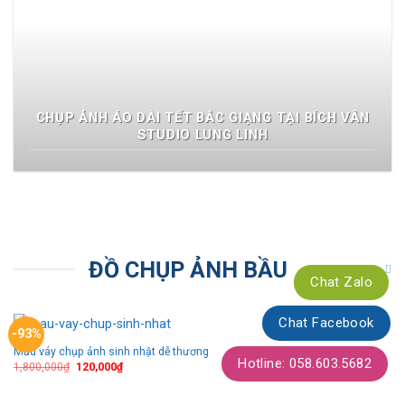
CHỤP ẢNH ÁO DÀI TẾT BẮC GIẠNG TẠI BÍCH VÂN
STUDIO LUNG LINH
ĐỒ CHỤP ẢNH BẦU
Chat Zalo
Chat Facebook
-93%
Mẫu váy chụp ảnh sinh nhật dễ thương
Thêm
Hotline: 058.603.5682
theo
1,800,000
₫
120,000
₫
dõi