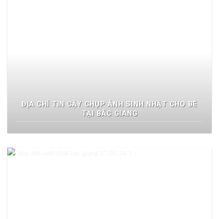
ĐỊA CHỈ TIN CẬY CHỤP ẢNH SINH NHẬT CHO BÉ
TẠI BẮC GIANG