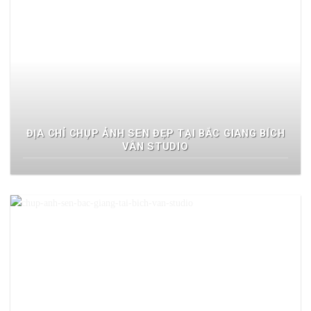
ĐỊA CHỈ CHỤP ẢNH SEN ĐẸP TẠI BẮC GIANG BÍCH
VÂN STUDIO