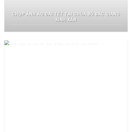
CHỤP ẢNH ÁO DÀI TẾT TẠI CHÙA BỔ BẮC GIANG
XINH XẮN