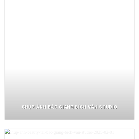
CHỤP ẢNH BẮC GIANG BÍCH VÂN STUDIO