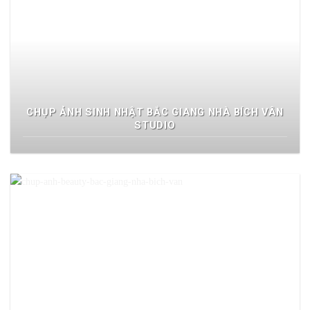
CHỤP ẢNH SINH NHẬT BẮC GIANG NHÀ BÍCH VÂN
STUDIO