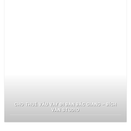
CHO THUÊ VẪU VÁY ĐI BÀN BẮC GIANG – BÍCH
VÂN STUDIO