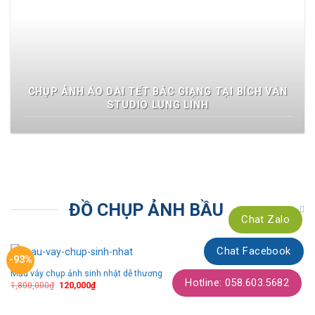
CHỤP ẢNH ÁO DÀI TẾT BẮC GIẠNG TẠI BÍCH VÂN
STUDIO LUNG LINH
ĐỒ CHỤP ẢNH BẦU
Chat Zalo
Chat Facebook
-93%
Mẫu váy chụp ảnh sinh nhật dễ thương
Thêm
Hotline: 058.603.5682
theo
1,800,000
₫
120,000
₫
dõi