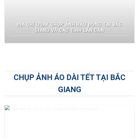
ĐỊA CHỈ QUAY CHỤP ẢNH HẦU ĐỒNG TẠI BẮC
GIANG VÀ CÁC TỈNH LÂN CẬN
CHỤP ẢNH ÁO DÀI TẾT TẠI BẮC
GIANG