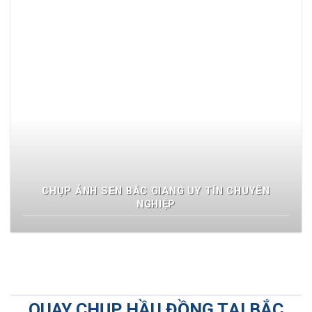
CHỤP ẢNH SEN BẮC GIANG UY TÍN CHUYÊN
NGHIỆP
QUAY CHỤP HẦU ĐỒNG TẠI BẮC