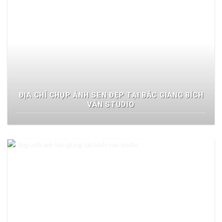
ĐỊA CHỈ CHỤP ẢNH SEN ĐẸP TẠI BẮC GIANG BÍCH
VÂN STUDIO