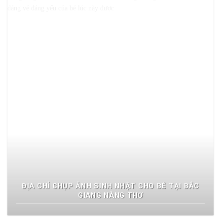
ĐỊA CHỈ CHỤP ẢNH SINH NHẬT CHO BÉ TẠI BẮC
GIANG NÀNG THƠ