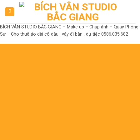
Skip
to
content
BÍCH VÂN STUDIO BẮC GIANG – Make up – Chụp ảnh – Quay Phóng
Sự – Cho thuê áo dài cô dâu , váy đi bàn , dự tiệc 0586.035.682
Đến là Đẹp
Không có nhưng