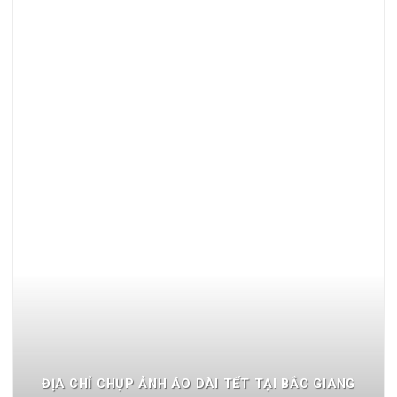
ĐỊA CHỈ CHỤP ẢNH ÁO DÀI TẾT TẠI BẮC GIANG