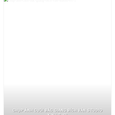
CHỤP ẢNH CƯỚI BẮC GIANG BÍCH VÂN STUDIO