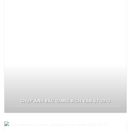
CHỤP ẢNH BẮC GIANG BÍCH VÂN STUDIO