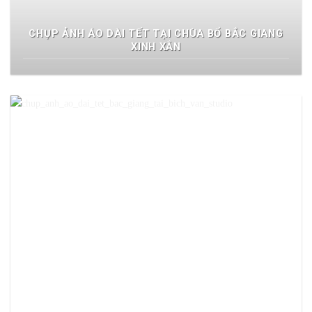
CHỤP ẢNH ÁO DÀI TẾT TẠI CHÙA BỔ BẮC GIANG
XINH XẮN