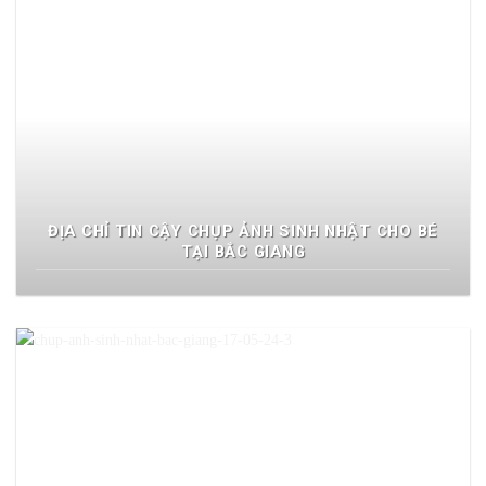
ĐỊA CHỈ TIN CẬY CHỤP ẢNH SINH NHẬT CHO BÉ
TẠI BẮC GIANG