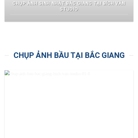
CHỤP ẢNH SINH NHẬT BẮC GIANG TẠI BÍCH VÂN
STUDIO
CHỤP ẢNH BẦU TẠI BẮC GIANG