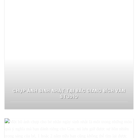
CHỤP ẢNH SINH NHẬT TẠI BẮC GIANG BÍCH VÂN
STUDIO